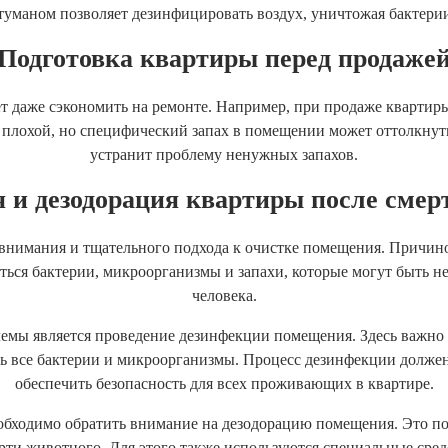
туманом позволяет дезинфицировать воздух, уничтожая бактери
Подготовка квартиры перед продаже
т даже сэкономить на ремонте. Например, при продаже квартир
 плохой, но специфический запах в помещении может оттолкну
устранит проблему ненужных запахов.
 и дезодорация квартиры после смер
нимания и тщательного подхода к очистке помещения. Причиной
ться бактерии, микроорганизмы и запахи, которые могут быть 
человека.
мы является проведение дезинфекции помещения. Здесь важно 
ь все бактерии и микроорганизмы. Процесс дезинфекции долже
обеспечить безопасность для всех проживающих в квартире.
бходимо обратить внимание на дезодорацию помещения. Это по
ерти животного. Для этого также используются специальные сре