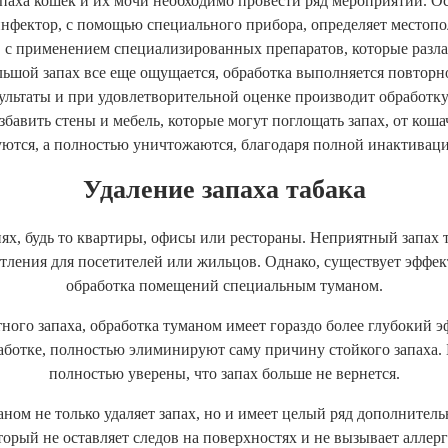
паха кошек и их мочи необходимо провести ряд мероприятий. О
инфектор, с помощью специального прибора, определяет местоп
в с применением специализированных препаратов, которые разл
ольшой запах все еще ощущается, обработка выполняется повтор
ультаты и при удовлетворительной оценке производит обработк
збавить стены и мебель, которые могут поглощать запах, от коша
уются, а полностью уничтожаются, благодаря полной инактивац
Удаление запаха табака
ях, будь то квартиры, офисы или рестораны. Неприятный запах 
тления для посетителей или жильцов. Однако, существует эффек
обработка помещений специальным туманом.
ного запаха, обработка туманом имеет гораздо более глубокий 
ботке, полностью элиминируют саму причину стойкого запаха. 
полностью уверены, что запах больше не вернется.
ном не только удаляет запах, но и имеет целый ряд дополнител
орый не оставляет следов на поверхностях и не вызывает аллерг