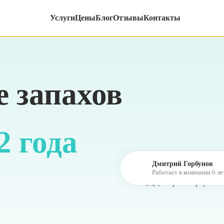
Услуги
Цены
Блог
Отзывы
Контакты
 запахов
2 года
Дмитрий Горбунов
Работает в компании 6 ле