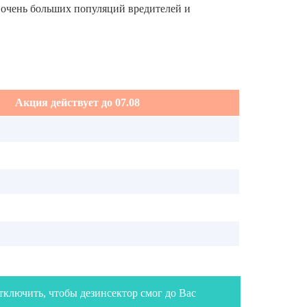
 очень больших популяций вредителей и
Акция действует до
07.08
отключить, чтобы дезинсектор смог до Вас