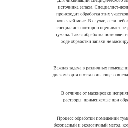
Для ликвидации специфического за
источника запаха. Специалист-дез
происходит обработка этих участко
кошачьей моче. В случае, если неб
специалист повторно оценивает рез
тумана. Такая обработка позволяет и
ходе обработки запахи не маскир
Важная задача в различных помещени
дискомфорта и отталкивающего впеча
В отличие от маскировки неприят
растворы, применяемые при обра
Процесс обработки помещений тума
безопасный и экологичный метод, кот