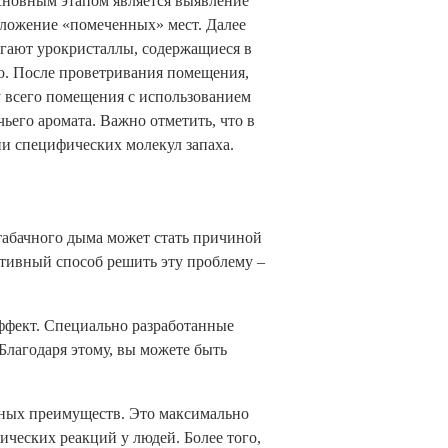
сновным этапом является выявление
оложение «помеченных» мест. Далее
агают урокристаллы, содержащиеся в
но. После проветривания помещения,
у всего помещения с использованием
чьего аромата. Важно отметить, что в
ии специфических молекул запаха.
табачного дыма может стать причиной
тивный способ решить эту проблему –
эффект. Специально разработанные
Благодаря этому, вы можете быть
ьных преимуществ. Это максимально
ических реакций у людей. Более того,