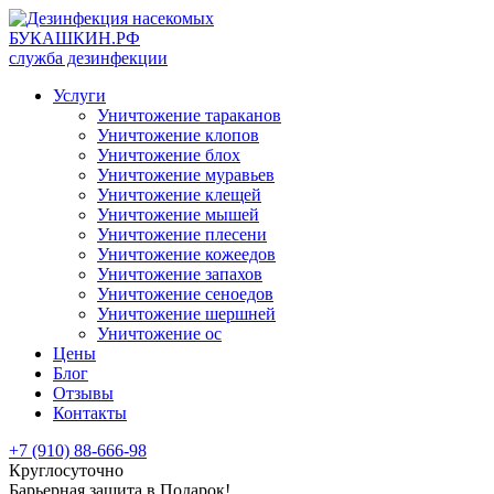
БУКАШКИН.РФ
служба дезинфекции
Услуги
Уничтожение тараканов
Уничтожение клопов
Уничтожение блох
Уничтожение муравьев
Уничтожение клещей
Уничтожение мышей
Уничтожение плесени
Уничтожение кожеедов
Уничтожение запахов
Уничтожение сеноедов
Уничтожение шершней
Уничтожение ос
Цены
Блог
Отзывы
Контакты
+7 (910) 88-666-98
Круглосуточно
Барьерная защита в Подарок!