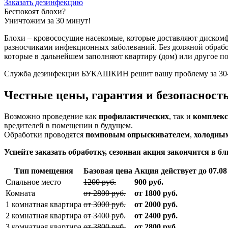
Заказать дезинфекцию
Беспокоят блохи?
Уничтожим за 30 минут!
Блохи – кровососущие насекомые, которые доставляют дискомфо
разносчиками инфекционных заболеваний. Без должной обрабо
которые в дальнейшем заполняют квартиру (дом) или другое п
Служба дезинфекции БУКАШКИН решит вашу проблему за 30-40
Честные цены, гарантия и безопасность
Возможно проведение как
профилактических
, так и
комплек
вредителей в помещении в будущем.
Обработки проводятся
помповым опрыскивателем
,
холодны
Успейте заказать обработку, сезонная акция
закончится в б
Тип помещения
Базовая цена
Акция действует до
07.08
Спальное место
1200 руб.
900 руб.
Комната
от 2800 руб.
от 1800 руб.
1 комнатная квартира
от 3000 руб.
от 2000 руб.
2 комнатная квартира
от 3400 руб.
от 2400 руб.
3 комнатная квартира
от 3800 руб.
от 2800 руб.