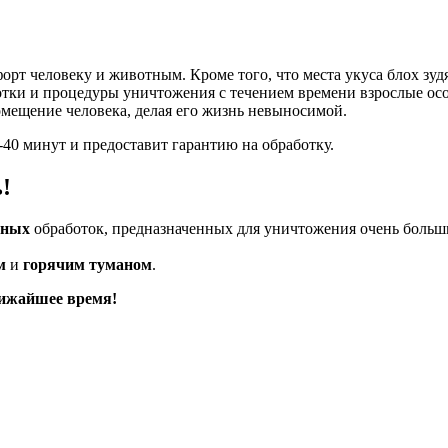
рт человеку и животным. Кроме того, что места укуса блох зуд
тки и процедуры уничтожения с течением времени взрослые осо
омещение человека, делая его жизнь невыносимой.
 минут и предоставит гарантию на обработку.
!
сных
обработок, предназначенных для уничтожения очень больш
м
и
горячим туманом
.
лижайшее время!