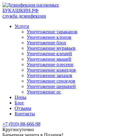
БУКАШКИН.РФ
служба дезинфекции
Услуги
Уничтожение тараканов
Уничтожение клопов
Уничтожение блох
Уничтожение муравьев
Уничтожение клещей
Уничтожение мышей
Уничтожение плесени
Уничтожение кожеедов
Уничтожение запахов
Уничтожение сеноедов
Уничтожение шершней
Уничтожение ос
Цены
Блог
Отзывы
Контакты
+7 (910) 88-666-98
Круглосуточно
Барьерная защита в Подарок!